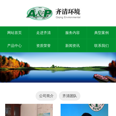
网站首页
走进齐清
服务内容
典型案例
产品中心
资质荣誉
新闻资讯
联系我们
公司简介
齐清团队