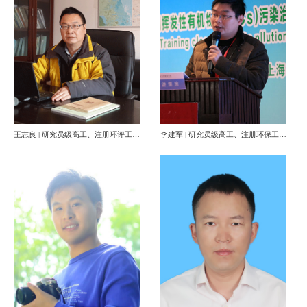
王志良 | 研究员级高工、注册环评工程师
李建军 | 研究员级高工、注册环保工程师